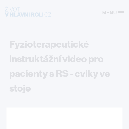
Přejít k hlavnímu obsahu
MENU
Site Logo
Fyzioterapeutické
instruktážní video pro
pacienty s RS - cviky ve
stoje