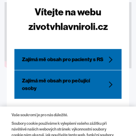
Vítejte na webu
zivotvhlavniroli.cz
Zajímá mě obsah pro pacienty s RS
Zajímá mě obsah pro pečující
osoby
Vaše soukromí je pro nás důležité.
Soubory cookie používáme k vylepšení vašeho zážitku při
Legal
návštěvě našich webových stránek: výkonnostní soubory
Ochrana osobních údajů
cookie nám ukazují, jak používáte tento web, funkční soubory