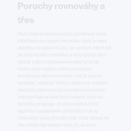
Poruchy rovnováhy a
třes
Roztroušená skleróza může postihnout svým
zánětlivým procesem mozeček, který je velmi
důležitou součástí mozku. Je centrem, které má
na starosti naši rovnováhu, a tedy i pohyb jako
takový. Lidé s roztroušenou sklerózou tak
mohou trpět nejistou chůzí, poruchami
koordinace nebo rovnováhy, u níž je typická
takzvaná „opilecká“ chůze s tahem ke stranám,
nestejnou délkou kroků a tendencemi k pádu.
Velmi limitující je také třes končetin, který se
zpočátku projevuje „pouhou nešikovností“,
například vypadáváním předmětů z rukou,
rozléváním apod. Později však může nabírat na
síle a může být viníkem toho, že se sami