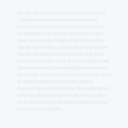
Až u 85–90 % lidí s roztroušenou sklerózou se
v průběhu onemocnění rozvinou problémy
s pohybem. Konkrétně se mohou projevit jako
neobratnost a zakopávání, zpomalení pohybu,
poruchy rovnováhy či slabost končetiny a třes.
Výjimkou pak nejsou u roztroušené sklerózy ani
závratě. Problémy s pohybem jsou vždy velmi
psychicky náročné, i proto je třeba je řešit rychle.
Zároveň také můžete předejít jejich výraznému
zhoršování. Pomoci vám může fyzioterapie, která
se zabývá především prevencí a léčbou
poruch pohybového systému.
Více o důležitosti
1
pohybu a jak na něj efektivně najdete
zde
. Nyní
se ale pojďme společně zblízka podívat na typy
pohybových problémů.