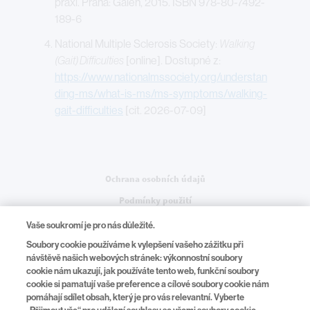
praxi. Praha: Galén, 2015. ISBN 978-80-7492-
189-6
National Multiple Sclerosis Society:
Walking
(Gait) Difficulties
[online]. Dostupné z:
https://www.nationalmssociety.org/understan
ding-ms/what-is-ms/ms-symptoms/walking-
gait-difficulties
[cit. 2026-07-09]
Legal
Ochrana osobních údajů
Podmínky použití
Nastavení souborů cookie
Vaše soukromí je pro nás důležité.
Soubory cookie používáme k vylepšení vašeho zážitku při
návštěvě našich webových stránek: výkonnostní soubory
cookie nám ukazují, jak používáte tento web, funkční soubory
Na Pankráci 1724/129, 140 00, Praha 4
cookie si pamatují vaše preference a cílové soubory cookie nám
pomáhají sdílet obsah, který je pro vás relevantní. Vyberte
tel.:
+420 225 775 111