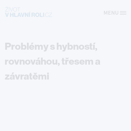
Přejít k hlavnímu obsahu
MENU
Site Logo
Problémy s hybností,
rovnováhou, třesem a
závratěmi