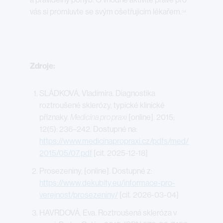
vás si promluvte se svým ošetřujícím lékařem.
3,4
Zdroje:
SLÁDKOVÁ, Vladimíra. Diagnostika
roztroušené sklerózy, typické klinické
příznaky.
Medicína pro praxi
[online]. 2015;
12(5): 236–242. Dostupné na:
https://www.medicinapropraxi.cz/pdfs/med/
2015/05/07.pdf
[cit. 2025-12-18]
Prosezeniny, [online]. Dostupné z:
https://www.dekubity.eu/informace-pro-
verejnost/prosezeniny/
[cit. 2026-03-04]
HAVRDOVÁ, Eva. Roztroušená skleróza v