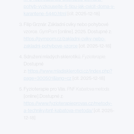
pohyb-vyzkousejte-5-tipu-jak-cvicit-doma-v-
karantene-5440.html
[cit. 2025-12-18]
Filip Grznár. Základní cviky nebo pohybové
vzorce.
GymPorn
[online]. 2025. Dostupné z:
https://gymporn.cz/zakladni-cviky-nebo-
zakladni-pohybove-vzorce
[cit. 2025-12-18]
Sdružení mladých sklerotiků.
Fyzioterapie.
Dostupné
z:
https://www.mladisklerotici.cz/index.php?
page=300501&lang=cz
[cit. 2025-12-18]
Fyzioterapie pro Vás.
PNF Kabatova metoda.
[online].Dostupné z
:
https://www.fyzioterapieprovas.cz/metody-
a-techniky/pnf-kabatova-metoda/
[cit. 2025-
12-18]