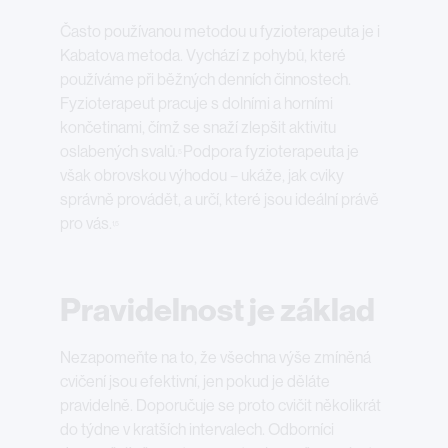
Často používanou metodou u fyzioterapeuta je i
Kabatova metoda. Vychází z pohybů, které
používáme při běžných denních činnostech.
Fyzioterapeut pracuje s dolními a horními
končetinami, čímž se snaží zlepšit aktivitu
oslabených svalů.
Podpora fyzioterapeuta je
5
však obrovskou výhodou – ukáže, jak cviky
správně provádět, a určí, které jsou ideální právě
pro vás.
1,5
Pravidelnost je základ
Nezapomeňte na to, že všechna výše zmíněná
cvičení jsou efektivní, jen pokud je děláte
pravidelně. Doporučuje se proto cvičit několikrát
do týdne v kratších intervalech. Odborníci