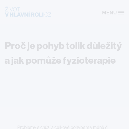
Přejít k hlavnímu obsahu
MENU
Site Logo
Proč je pohyb tolik důležitý
a jak pomůže fyzioterapie
Problémy s chůzí a celkově pohybem v méně či