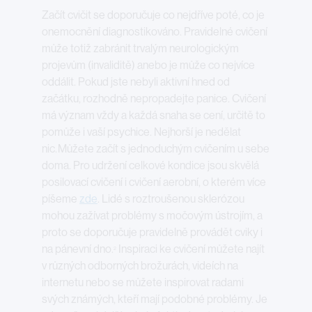
Začít cvičit se doporučuje co nejdříve poté, co je
onemocnění diagnostikováno. Pravidelné cvičení
může totiž zabránit trvalým neurologickým
projevům (invaliditě) anebo je může co nejvíce
oddálit. Pokud jste nebyli aktivní hned od
začátku, rozhodně nepropadejte panice. Cvičení
má význam vždy a každá snaha se cení, určitě to
pomůže i vaší psychice. Nejhorší je nedělat
nic.
Můžete začít s jednoduchým cvičením u sebe
doma. Pro udržení celkové kondice jsou skvělá
posilovací cvičení i cvičení aerobní, o kterém více
píšeme
zde
. Lidé s roztroušenou sklerózou
mohou zažívat problémy s močovým ústrojím, a
proto se doporučuje pravidelně provádět cviky i
na pánevní dno.
Inspiraci ke cvičení můžete najít
2
v různých odborných brožurách, videích na
internetu nebo se můžete inspirovat radami
svých známých, kteří mají podobné problémy. Je