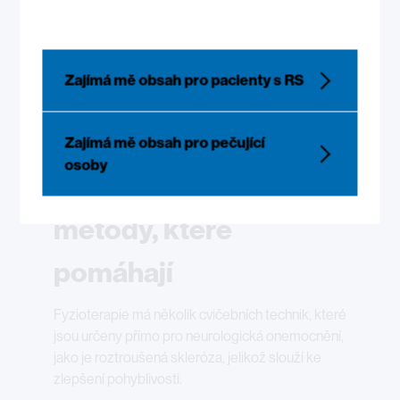
jiné typy cviků. Při prvním setkání proto
fyzioterapeut určí, které cvičební metody budou
nejvhodnější právě pro vás, a sestaví individuální
cvičební plán. Fyzioterapeutovým úkolem je pak
Zajímá mě obsah pro pacienty s RS
naučit své klienty dělat cviky správně, aby se jim
za nějaký čas mohli věnovat sami z klidu domova.
1
Zajímá mě obsah pro pečující
osoby
Fyzioterapeutické
metody, které
pomáhají
Fyzioterapie má několik cvičebních technik, které
jsou určeny přímo pro neurologická onemocnění,
jako je roztroušená skleróza, jelikož slouží ke
zlepšení pohyblivosti.