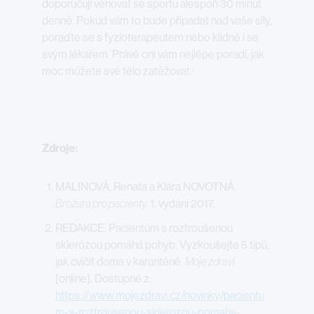
doporučují věnovat se sportu alespoň 30 minut
denně. Pokud vám to bude připadat nad vaše síly,
poraďte se s fyzioterapeutem nebo klidně i se
svým lékařem. Právě oni vám nejlépe poradí, jak
moc můžete své tělo zatěžovat.
1
Zdroje:
MALINOVÁ, Renata a Klára NOVOTNÁ.
Brožura pro pacienty.
1. vydání 2017.
REDAKCE. Pacientům s roztroušenou
sklerózou pomáhá pohyb. Vyzkoušejte 5 tipů,
jak cvičit doma v karanténě.
Moje zdraví
[online]. Dostupné z:
https://www.mojezdravi.cz/novinky/pacientu
m-s-roztrousenou-sklerozou-pomaha-