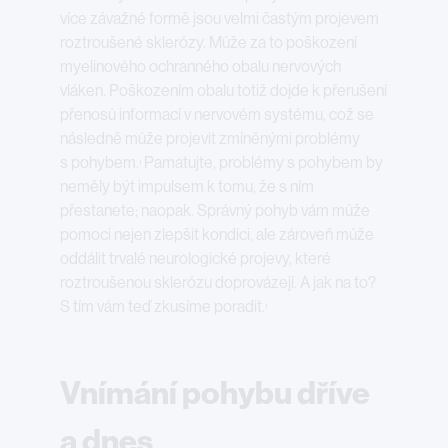
více závažné formě jsou velmi častým projevem
roztroušené sklerózy. Může za to poškození
myelinového ochranného obalu nervových
vláken. Poškozením obalu totiž dojde k přerušení
přenosů informací v nervovém systému, což se
následně může projevit zmíněnými problémy
s pohybem.
Pamatujte, problémy s pohybem by
1
neměly být impulsem k tomu, že s ním
přestanete; naopak. Správný pohyb vám může
pomoci nejen zlepšit kondici, ale zároveň může
oddálit trvalé neurologické projevy, které
roztroušenou sklerózu doprovázejí. A jak na to?
S tím vám teď zkusíme poradit.
1
Vnímání pohybu dříve
a dnes