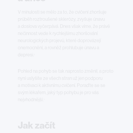
V minulosti se mělo za to, že cvičení zhoršuje
průběh roztroušené sklerózy, zvyšuje únavu
a doslova vyčerpává. Dnes však víme, že právě
nečinnost vede k rychlejšímu zhoršování
neurologických projevů, které doprovázejí
onemocnění, a rovněž prohlubuje únavu a
depresi.
1
Pohled na pohyb se tak naprosto změnil, a proto
nyní uslyšíte ze všech stran už jen podporu
a motivaci k aktivnímu cvičení. Poraďte se se
svým lékařem, jaký typ pohybu je pro vás
nejvhodnější.
1
Jak začít