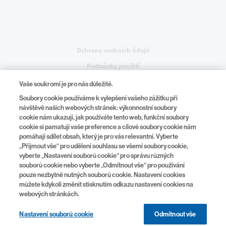
Legal
Ochrana osobních údajů
Podmínky použití
Nastavení souborů cookie
Vaše soukromí je pro nás důležité.
Soubory cookie používáme k vylepšení vašeho zážitku při
návštěvě našich webových stránek: výkonnostní soubory
cookie nám ukazují, jak používáte tento web, funkční soubory
Na Pankráci 1724/129, 140 00, Praha 4
cookie si pamatují vaše preference a cílové soubory cookie nám
pomáhají sdílet obsah, který je pro vás relevantní. Vyberte
tel.:
+420 225 775 111
„Přijmout vše“ pro udělení souhlasu se všemi soubory cookie,
www.novartis.cz
|
[email protected]
vyberte „Nastavení souborů cookie“ pro správu různých
souborů cookie nebo vyberte „Odmítnout vše“ pro používání
pouze nezbytně nutných souborů cookie. Nastavení cookies
můžete kdykoli změnit stisknutím odkazu nastavení cookies na
webových stránkách.
© 2026 Novartis
CZ/FA-11625254/03/2026
Tato stránka je určena pro Českou republiku
Nastavení souborů cookie
Odmítnout vše