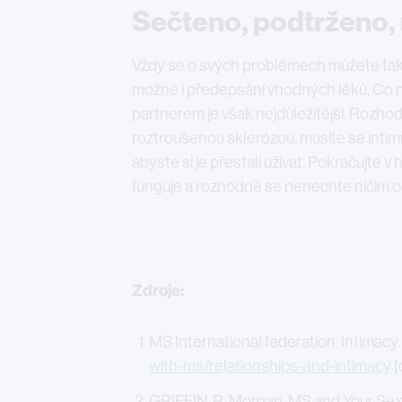
Sečteno, podtrženo, 
Vždy se o svých problémech můžete také 
možné i předepsání vhodných léků. Co 
partnerem je však nejdůležitější. Rozhod
roztroušenou sklerózou, musíte se intimn
abyste si je přestali užívat. Pokračujte v 
funguje a rozhodně se nenechte ničím od
Zdroje:
MS International federation: Intimacy
with-ms/relationships-and-intimacy
[
GRIFFIN, R. Morgan. MS and Your Sex 