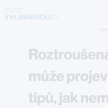
Site Logo
O RS
Roztroušená
může projevit
tipů, jak ne