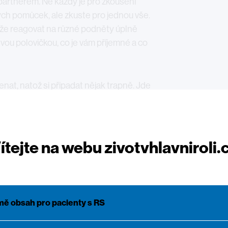
partnerem. Ne každý je pro zkoušení
ých pomůcek, ale zkuste pro jednou vše.
může reagovat na různé podněty úplně
svou polovičkou, co je vám příjemné a co
enat, natož si připadat nějak trapně. Jde
kojení, proto čtěte dál. Sexuologové radí
 nové pozice. Misionářská poloha už
něte proto experimentovat. Zkoušejte
ítejte na webu zivotvhlavniroli.
spontánní. Ovšem nic není pravidlem a ve
k. Domluvte se společně s partnerem na
li co nejlépe a společnou chvilku si
mě obsah pro pacienty s RS
íte příliš unavení, jelikož u roztroušené
, zkuste si najít intimní chvilku ráno, kdy