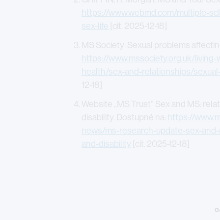
https://www.webmd.com/multiple-scle
sex-life
[cit. 2025-12-18]
MS Society: Sexual problems affecti
https://www.mssociety.org.uk/living
health/sex-and-relationships/sexua
12-18]
Website „MS Trust“ Sex and MS: relat
disability. Dostupné na:
https://www.m
news/ms-research-update-sex-and-m
and-disability
[cit. 2025-12-18]
Legal
O