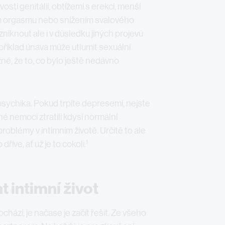
ostí genitálií, obtížemi s erekcí, menší
ím orgasmu nebo snížením svalového
niknout ale i v důsledku jiných projevů
příklad únava může utlumit sexuální
žné, že to, co bylo ještě nedávno
psychika. Pokud trpíte depresemi, nejste
é nemoci ztratili kdysi normální
roblémy v intimním životě. Určitě to ale
1
dříve, ať už je to cokoli.
t intimní život
ochází, je načase je začít řešit. Ze všeho