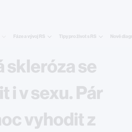
Přejít k hlavnímu obsahu
Fáze a vývoj RS
Tipy pro život s RS
Nově diag
 skleróza se
 i v sexu. Pár
moc vyhodit z