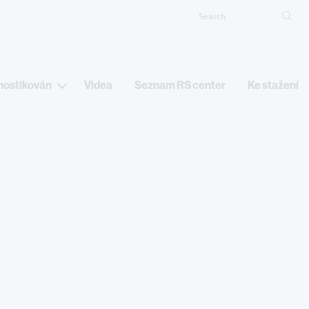
Search
Ma
nostikován
Videa
Seznam RS center
Ke stažení