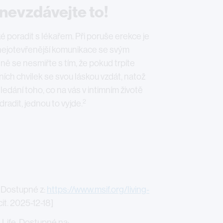
nevzdávejte to!
poradit s lékařem. Při poruše erekce je
nejotevřenější komunikace se svým
ně se nesmiřte s tím, že pokud trpíte
ích chvilek se svou láskou vzdát, natož
hledání toho, co na vás v intimním životě
2
radit, jednou to vyjde.
. Dostupné z:
https://www.msif.org/living-
cit. 2025-12-18]
Life. Dostupné na: