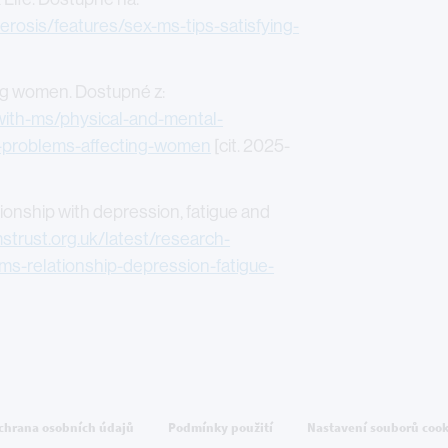
rosis/features/sex-ms-tips-satisfying-
ng women. Dostupné z:
-with-ms/physical-and-mental-
l-problems-affecting-women
[cit. 2025-
ionship with depression, fatigue and
strust.org.uk/latest/research-
s-relationship-depression-fatigue-
chrana osobních údajů
Podmínky použití
Nastavení souborů cook