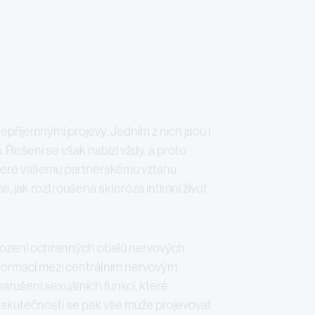
příjemnými projevy. Jedním z nich jsou i
. Řešení se však nabízí vždy, a proto
 které vašemu partnerskému vztahu
, jak roztroušená skleróza intimní život
škození ochranných obalů nervových
nformací mezi centrálním nervovým
arušení sexuálních funkcí, které
e skutečnosti se pak vše může projevovat