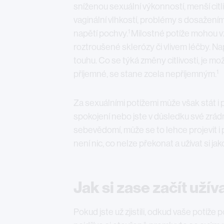
sníženou sexuální výkonností, menší citliv
vaginální vlhkostí, problémy s dosažen
1
napětí pochvy.
Milostné potíže mohou vz
roztroušené sklerózy či vlivem léčby. Na
touhu. Co se týká změny citlivosti, je mo
1
příjemné, se stane zcela nepříjemným.
Za sexuálními potížemi může však stát i 
spokojení nebo jste v důsledku své zrádn
sebevědomí, může se to lehce projevit i p
není nic, co nelze překonat a užívat si jako 
Jak si zase začít užíva
Pokud jste už zjistili, odkud vaše potíže p