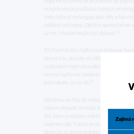
nejdříve si otevřeně promluvte se svým 
nových věcí a používání různých erotick
Vaše tělo už nefunguje jako dřív, a tak 
odlišně než kdysi. Zjistěte společně se 
1,2
už ne. I hledání může být zábava.
Při čtení těchto řádků není třeba se červ
přece o to, abyste se cítili šťastní a spo
vyzkoušet nejen sexuální pomůcky, ale i
nemusí splňovat žádaná očekávání, zač
1,2
jednoduše, co se dá.
V
Většinou se říká, že nejlepší sex je ten 
vašem případě to může být právě naopa
dni, čase a nejlépe i místě, abyste se cíti
Zajímá 
nadmíru užili. Pokud se po večerech už cít
sklerózy je únava jedním z hlavních projevů