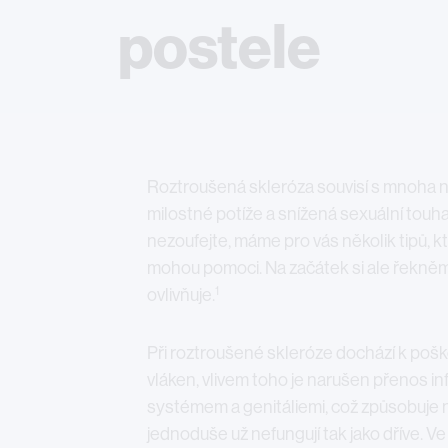
postele
Roztroušená skleróza souvisí s mnoha ne
milostné potíže a snížená sexuální touha
nezoufejte, máme pro vás několik tipů,
mohou pomoci. Na začátek si ale řekněme
1
ovlivňuje.
Při roztroušené skleróze dochází k po
vláken, vlivem toho je narušen přenos i
systémem a genitáliemi, což způsobuje n
jednoduše už nefungují tak jako dříve. V