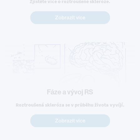
Zjistěte více o roztroušené skleróze.
Zobrazit více
Fáze a vývoj RS
Roztroušená skleróza se v průběhu života vyvíjí.
Zobrazit více