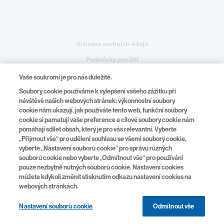
Legal
Ochrana osobních údajů
Podmínky použití
Nastavení souborů cookie
Vaše soukromí je pro nás důležité.
Soubory cookie používáme k vylepšení vašeho zážitku při
návštěvě našich webových stránek: výkonnostní soubory
cookie nám ukazují, jak používáte tento web, funkční soubory
Na Pankráci 1724/129, 140 00, Praha 4
cookie si pamatují vaše preference a cílové soubory cookie nám
pomáhají sdílet obsah, který je pro vás relevantní. Vyberte
tel.:
+420 225 775 111
„Přijmout vše“ pro udělení souhlasu se všemi soubory cookie,
www.novartis.cz
|
[email protected]
vyberte „Nastavení souborů cookie“ pro správu různých
souborů cookie nebo vyberte „Odmítnout vše“ pro používání
pouze nezbytně nutných souborů cookie. Nastavení cookies
můžete kdykoli změnit stisknutím odkazu nastavení cookies na
webových stránkách.
© 2026 Novartis
CZ/FA-11625254/03/2026
Tato stránka je určena pro Českou republiku
Nastavení souborů cookie
Odmítnout vše