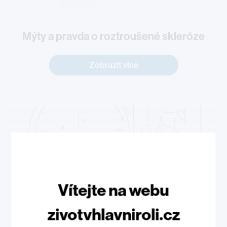
Mýty a pravda o roztroušené skleróze
Zobrazit více
Vítejte na webu
Ataky a pseudoataky
zivotvhlavniroli.cz