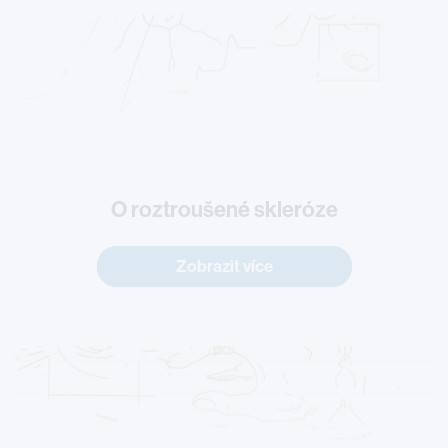
O roztroušené skleróze
Zobrazit více