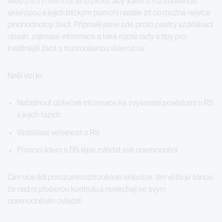
Web
Život v hlavní roli
je tu proto, aby lidem s roztroušenou
sklerózou a jejich blízkým pomohl nadále žít co možná nejvíce
plnohodnotný život. Připravili jsme zde proto pestrý vzdělávací
obsah, zajímavé informace a také různé rady a tipy pro
kvalitnější život s roztroušenou sklerózou.
Naší vizí je:
Nabídnout užitečné informace ke zvyšování povědomí o RS
a jejích fázích
Vzdělávat veřejnost o RS
Pomoci lidem s RS lépe zvládat své onemocnění
Čím více lidí porozumí roztroušené skleróze, tím větší je šance,
že nad ní přeberou kontrolu a nenechají se svým
onemocněním ovládat.