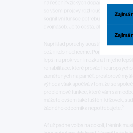
na řešení fyzických dopadů. Dnes je situa
se všemi projevy roztroušené sklerózy. S
Zajímá 
kognitivní funkce potřebují pravidelný tr
dvojnásob. Je to cesta, jak může člověk 
Zajímá 
Například poruchy soustředění a paměti
což nikdo nechceme. Pomoci může cvičen
lepšímu prokrvení mozku a tím jeho lepší
rehabilitace, které provádí neuropsycho
zaměřených na paměť, prostorové myšlen
výhoda však spočívá v tom, že se společ
problémové funkce, které vám sám odborn
můžete ovšem také luštění křížovek, sud
2
žádného odborníka nepotřebujete.
Ať už padne volba na cokoli, trénink musí