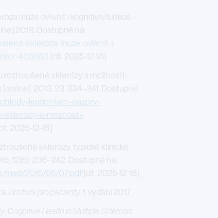
a může ovlivnit i kognitivní funkce –
line].2019. Dostupné na:
usena-skleroza-muze-ovlivnit-i-
i-zivot-405683
[cit. 2025-12-18]
 roztroušené sklerózy a možnosti
a
[online]. 2013; 23: 334–341. Dostupné
prehledy-komentare-nazory-
e-sklerozy-a-moznosti-
cit. 2025-12-18]
troušené sklerózy, typické klinické
015; 12(5): 236–242. Dostupné na:
fs/med/2015/05/07.pdf
[cit. 2025-12-18]
ra.
Brožura pro pacienty.
1. vydání 2017.
y: C
ognitive Health in Multiple Sclerosis