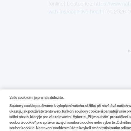
[online]. Dostupné z:
https://www.nat
with-ms/cognitive-health
[cit. 2026-0
Legal
O
Vaše soukromí je pro nás důležité.
Soubory cookie používáme k vylepšení vašeho zážitku při návštěvě našich
ukazují, jak používáte tento web, funkční soubory cookie si pamatují vaše 
sdílet obsah, který je pro vás relevantní. Vyberte „Přijmout vše“ pro udělen
© 202
souborů cookie“ pro správu různých souborů cookie nebo vyberte „Odmítno
souborů cookie. Nastavení cookies můžete kdykoli změnit stisknutím odka