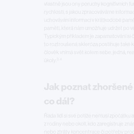
vlastně jsou ony poruchy kognitivních f
rychlosti, s jakou zpracováváme informa
uchovávání informací v krátkodobé pamě
paměti, která nám umožňuje udržet po ve
Typickým příkladem je zapamatování si č
to roztroušená skleróza postihuje také k
člověk vnímá svět kolem sebe, jedná, rea
3, 4
úkoly.
Jak poznat zhoršené 
co dál?
Řada lidí si své potíže nemusí zpočátku 
z rodiny nebo okolí, kdo zaregistruje z
nebo ztráty koncentrace či potřeby pro