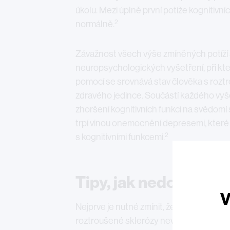
úkolu. Mezi úplně první potíže kognitivníc
2
normálně.
Závažnost všech výše zmíněných potíží
neuropsychologických vyšetření, při kter
pomocí se srovnává stav člověka s roz
zdravého jedince. Součástí každého vyšet
zhoršení kognitivních funkcí na svědomí 
trpí vinou onemocnění depresemi, které 
2
s kognitivními funkcemi.
Tipy, jak nedovolit m
V
Nejprve je nutné zmínit, že v minulosti 
roztroušené sklerózy nevěnovalo tolik p