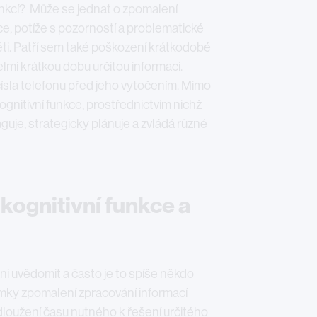
unkcí? Může se jednat o zpomalení
ce, potíže s pozorností a problematické
ti. Patří sem také poškození krátkodobé
lmi krátkou dobu určitou informaci.
ísla telefonu před jeho vytočením. Mimo
ognitivní funkce, prostřednictvím nichž
guje, strategicky plánuje a zvládá různé
kognitivní funkce a
ani uvědomit a často je to spíše někdo
námky zpomalení zpracování informací
dloužení času nutného k řešení určitého