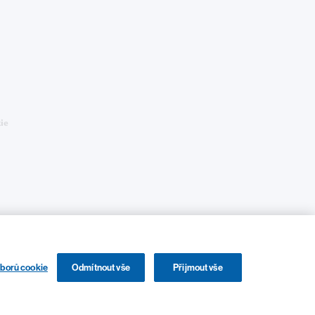
ie
uborů cookie
Odmítnout vše
Přijmout vše
ubliku