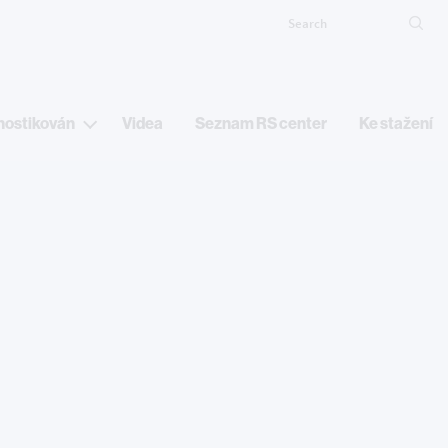
Search
Ma
nostikován
Videa
Seznam RS center
Ke stažení