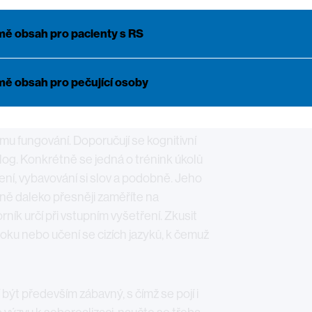
ce zcela jiná a lékaři se snaží pracovat
tejně tak jako fyzická výkonnost, i
mě obsah pro pacienty s RS
énink, což u roztroušené sklerózy platí
2
sám přispět k oddálení zhoršování obtíží.
mě obsah pro pečující osoby
 dokážou značně zhoršit pracovní výkon,
í, při kterém dochází k
mu fungování. Doporučují se kognitivní
log. Konkrétně se jedná o trénink úkolů
í, vybavování si slov a podobně. Jeho
ně daleko přesněji zaměříte na
ík určí při vstupním vyšetření. Zkusit
oku nebo učení se cizích jazyků, k čemuž
 být především zábavný, s čímž se pojí i