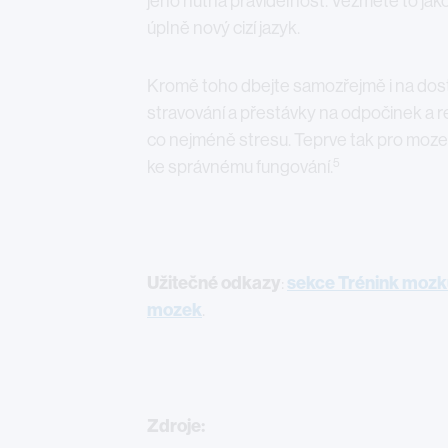
jeho nutná pravidelnost. Vezměte to jako
úplně nový cizí jazyk.
Kromě toho dbejte samozřejmě i na dos
stravování a přestávky na odpočinek a r
co nejméně stresu. Teprve tak pro mozek
5
ke správnému fungování.
Užitečné odkazy
:
sekce Trénink moz
mozek
.
Zdroje: