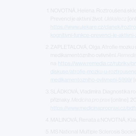
NOVOTNÁ, Helena. Roztroušená skleróz
Prevencí je aktivní život.
Ulékaře.cz
[on
https://www.ulekare.cz/clanek/roztro
kognitivni-funkce-prevenci-je-aktivn
ZAPLETALOVÁ, Olga. Atrofie mozku u
medikamentózního ovlivnění.
Remedi
na:
https://www.remedia.cz/rubriky/
diskuse/atrofie-mozku-u-roztrousen
medikamentozniho-ovlivneni-5999/
[
SLÁDKOVÁ, Vladimíra. Diagnostika roz
příznaky.
Medicína pro praxi
[online]. 2
https://www.medicinapropraxi.cz/pd
MALINOVÁ, Renata a NOVOTNÁ, Klá
MS National Multiple Sclerosis Societ