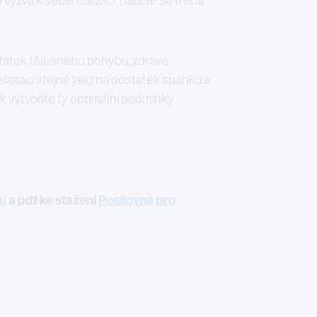
 výzvu k seberealizaci, naučte se třeba
tatek tělesného pohybu, zdravé
elaxaci stejně jako na dostatek spánku a
 vytvoříte ty optimální podmínky
ku
a pdf ke stažení
Posilovna pro