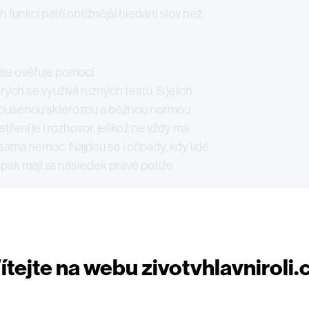
h funkcí patří obtížnější hledání slov než
 se ověřuje pomocí
ých se využívá různých testů. S jejich
troušenou sklerózou a běžnou normou
ření je i rozhovor, jelikož ne vždy má
sama nemoc. Najdou se i případy, kdy lidé
pak mají za následek právě potíže
ozku, aby stávkoval?
ítejte na webu zivotvhlavniroli.
se problémům s kognitivními funkcemi u
ozornosti a daleko větší důraz byl kladen