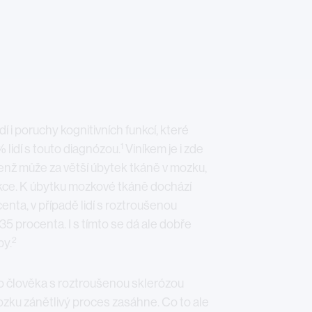
 i poruchy kognitivních funkcí, které
1
% lidí s touto diagnózou.
Viníkem je i zde
jenž může za větší úbytek tkáně v mozku,
unkce. K úbytku mozkové tkáně dochází
ocenta, v případě lidí s roztroušenou
35 procenta. I s tímto se dá ale dobře
2
by.
ho člověka s roztroušenou sklerózou
mozku zánětlivý proces zasáhne. Co to ale