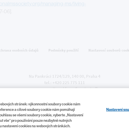
ionalmssociety.org/managing-ms/living-
7-06].
chrana osobních údajů
Podmínky použití
Nastavení souborů cook
Na Pankráci 1724/129, 140 00, Praha 4
tel.:
+420 225 775 111
www.novartis.cz
|
[email protected]
 webových stránek: výkonnostní soubory cookie nám
Nastavení so
preference a cílové soubory cookie nám pomáhají
í souhlasu se všemi soubory cookie, vyberte „Nastavení
6 Novartis
CZ/FA-11625254/03/2026
Tato stránka je určena pro Českou rep
ut vše“ pro používání pouze nezbytně nutných
zu nastavení cookies na webových stránkách.