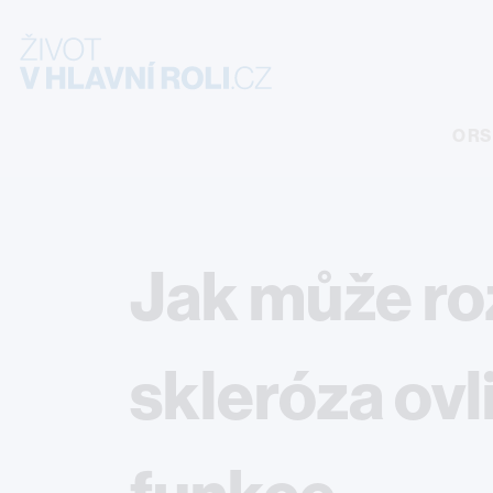
Site Logo
O RS
Jak může ro
skleróza ovli