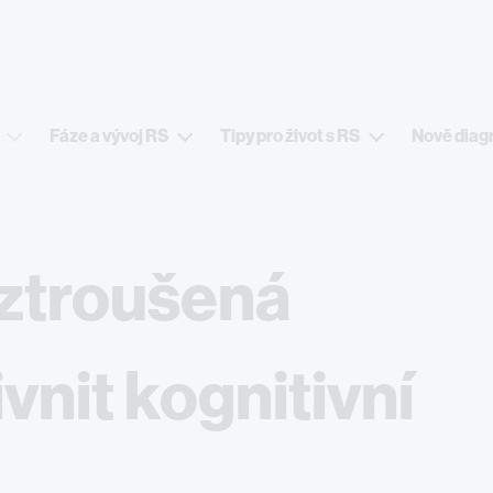
Přejít k hlavnímu obsahu
Fáze a vývoj RS
Tipy pro život s RS
Nově diag
ztroušená
vnit kognitivní