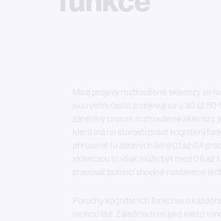
funkce
Mezi projevy roztroušené sklerózy se řadí
jsou velmi časté a objevují se u 30 až 50 
zánětlivý proces roztroušené sklerózy, 
která má na starosti právě kognitivní f
přirozeně i u zdravých lidí o 0,1 až 0,4 pr
sklerózou to však může být mezi 0,6 až 1,
pracovat pomocí vhodně nastavené léč
Poruchy kognitivních funkcí se u každé
mohou lišit. Záleží na tom, jaké místo v 