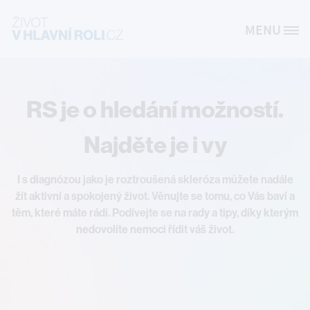
Přejít k hlavnímu obsahu
MENU
Site Logo
RS je o hledání možností.
Najděte je i vy
I s diagnózou jako je roztroušená skleróza můžete nadále
žít aktivní a spokojený život. Věnujte se tomu, co Vás baví a
těm, které máte rádi. Podívejte se na rady a tipy, díky kterým
nedovolíte nemoci řídit váš život.