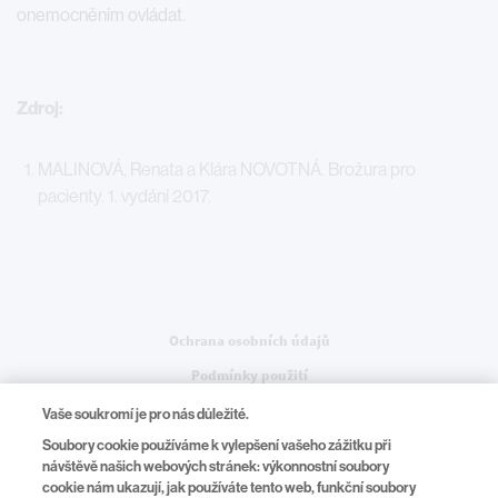
onemocněním ovládat.
Zdroj:
MALINOVÁ, Renata a Klára NOVOTNÁ. Brožura pro
pacienty. 1.⁠ ⁠vydání 2017.
Legal
Ochrana osobních údajů
Podmínky použití
Nastavení souborů cookie
Vaše soukromí je pro nás důležité.
Soubory cookie používáme k vylepšení vašeho zážitku při
návštěvě našich webových stránek: výkonnostní soubory
cookie nám ukazují, jak používáte tento web, funkční soubory