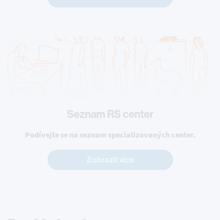
Seznam RS center
Podívejte se na seznam specializovaných center.
Zobrazit více