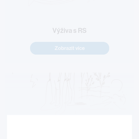
Výživa s RS
Zobrazit více
RS a únava