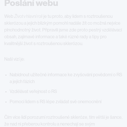
Poslání webu
Web
Život v hlavní roli
je tu proto, aby lidem s roztroušenou
sklerózou a jejich blízkým pomohl nadále žít co možná nejvíce
plnohodnotný život. Připravili jsme zde proto pestrý vzdělávací
obsah, zajímavé informace a také různé rady a tipy pro
kvalitnější život s roztroušenou sklerózou.
Naší vizí je:
Nabídnout užitečné informace ke zvyšování povědomí o RS
a jejích fázích
Vzdělávat veřejnost o RS
Pomoci lidem s RS lépe zvládat své onemocnění
Čím více lidí porozumí roztroušené skleróze, tím větší je šance,
že nad ní přeberou kontrolu a nenechají se svým