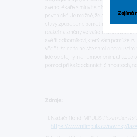
svého lékaře a mluvit s ním o tom, jak se c
Zajímá 
psychické. Je možné, že si projdete ps
stavy způsobené samotným projevem roz
reakcí na změny ve vašem životě bez o
svěřit odborníkovi, který vám pomůže zv
vědět, že na to nejste sami, oporou vám m
lidé se stejným onemocněním, ať už co s
pomoci při každodenních činnostech, n
Zdroje:
Nadační fond IMPULS.
Roztroušená sk
https://www.nfimpuls.cz/novinky/faz