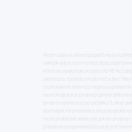
Roztroušená skleróza patří mezi složitěj
několik jejích forem a fází. Vzácnější fo
která se vyskytuje pouze u 10–15 % z d
1
sklerózou, častěji u mužů než u žen.
Na r
roztroušené sklerózy nejsou u primárně 
neurologických projevů) zjevně přítomn
1
projevů nemoci už od začátku.
Lékař pak
docházet na pravidelná neurologická vy
mohl průběžně sledovat, jak se projevy ne
primárně progresivní fázi od jiných fore