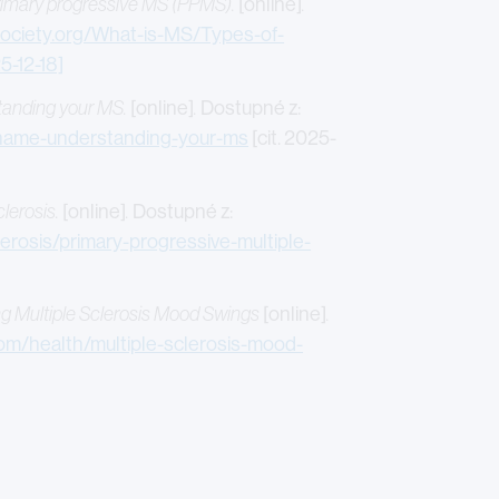
rimary progressive MS (PPMS).
[online]
.
society.org/What-is-MS/Types-of-
5-12-18]
tanding your MS.
[online]
.
Dostupné z:
name-understanding-your-ms
[cit. 2025-
lerosis.
[online]
.
Dostupné z:
rosis/primary-progressive-multiple-
g Multiple Sclerosis Mood Swings
[online]
.
com/health/multiple-sclerosis-mood-