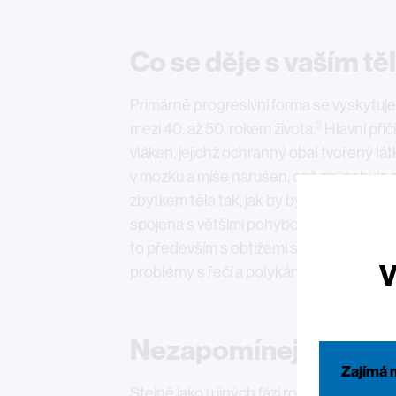
Co se děje s vaším t
Primárně progresivní forma se vyskytuje
3
mezi 40. až 50. rokem života.
Hlavní pří
vláken, jejichž ochranný obal tvořený lá
v mozku a míše narušen, což způsobuje n
4
zbytkem těla tak, jak by bylo třeba.
Prim
spojena s většími pohybovými problémy 
1
to především s obtížemi s chůzí.
Mezi dal
V
problémy s řečí a polykáním, s vylučová
Nezapomínejte na ps
Zajímá 
Stejně jako u jiných fází roztroušené skler