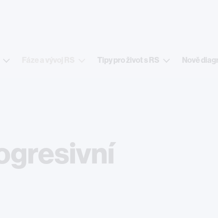
Přejít k hlavnímu obsahu
Fáze a vývoj RS
Tipy pro život s RS
Nově diag
ogresivní