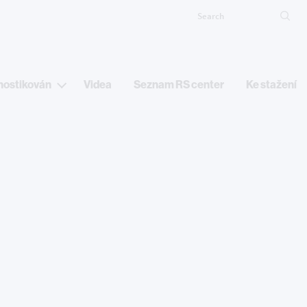
Search
Ma
nostikován
Videa
Seznam RS center
Ke stažení