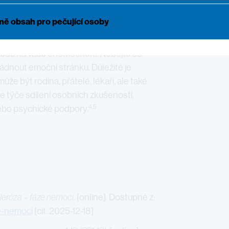
ítíte, a to jak po stránce fyzické, tak
mě obsah pro pečující osoby
ychickými problémy. Někdy jsou takovéto
troušené sklerózy, ale mohou být i
hledu na vaše onemocnění. Nebojte se
ládnout emoční stránku. Důležité je
ůže být rodina, přátelé, lékaři, ale také
e týče sdílení osobních zkušeností,
4,5
ebo psychické podpory.
leróza – fáze nemoci.
[online]
.
Dostupné z:
e-nemoci
[cit. 2025-12-18]