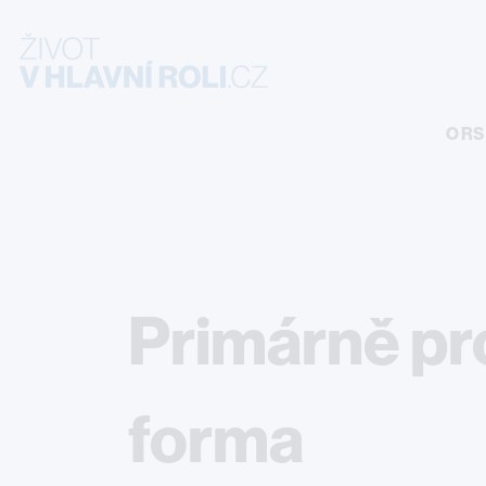
Site Logo
O RS
Primárně pr
forma