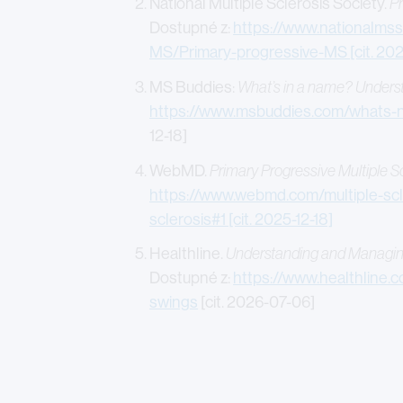
National Multiple Sclerosis Society.
P
Dostupné z:
https://www.nationalms
MS/Primary-progressive-MS [cit. 202
MS Buddies:
What’s in a name? Unders
https://www.msbuddies.com/whats-
12-18]
WebMD.
Primary Progressive Multiple Sc
https://www.webmd.com/multiple-scle
sclerosis#1 [cit. 2025-12-18]
Healthline.
Understanding and Managin
Dostupné z:
https://www.healthline.
swings
[cit. 2026-07-06]