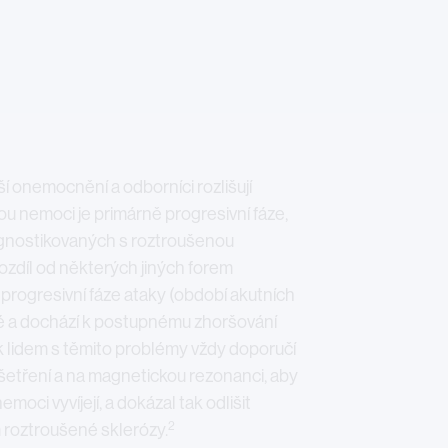
ší onemocnění a odborníci rozlišují
rmou nemoci je primárně progresivní fáze,
iagnostikovaných s roztroušenou
ozdíl od některých jiných forem
progresivní fáze ataky (období akutních
é a dochází k postupnému zhoršování
 lidem s těmito problémy vždy doporučí
šetření a na magnetickou rezonanci, aby
moci vyvíjejí, a dokázal tak odlišit
2
m roztroušené sklerózy.