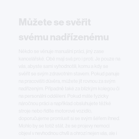
Můžete se svěřit
svému nadřízenému
Někdo se věnuje manuální práci, jiný zase
kancelářské. Obě mají svá pro i proti. Je pouze na
vás, abyste sami vyhodnotili, komu a kdy se
svěřit se svým zdravotním stavem. Pokud panuje
na pracovišti důvěra, můžete jít rovnou za svým
nadřízeným. Případně také za blízkým kolegou či
na personální oddělení. Pokud máte fyzicky
náročnou práci a například obsluhujete těžké
stroje nebo řídíte motorové vozidlo,
doporučujeme promluvit si se svým šéfem ihned.
Mohlo by se totiž stát, že se projevy nemoci
objeví v nevhodnou chvíli a ohrozí nejen vás, ale i