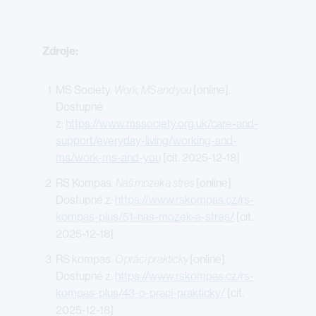
Zdroje:
MS Society.
Work, MS and you
[online].
Dostupné
z:
https://www.mssociety.org.uk/care-and-
support/everyday-living/working-and-
ms/work-ms-and-you
[cit. 2025-12-18]
RS Kompas.
Náš mozek a stres
[online]
.
Dostupné z:
https://www.rskompas.cz/rs-
kompas-plus/51-nas-mozek-a-stres/
[cit.
2025-12-18]
RS kompas.
O práci prakticky
[online]
.
Dostupné z:
https://www.rskompas.cz/rs-
kompas-plus/43-o-praci-prakticky/
[cit.
2025-12-18]