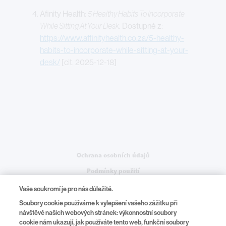
Afinity Health:
5 Healthy Habits To Incorporate
While Sitting At Your Desk.
Dostupné z:
https://www.affinityhealth.co.za/5-healthy-
habits-to-incorporate-while-sitting-at-your-
desk/
[cit. 2025-12-18]
Legal
Ochrana osobních údajů
Podmínky použití
Nastavení souborů cookie
Vaše soukromí je pro nás důležité.
Soubory cookie používáme k vylepšení vašeho zážitku při
návštěvě našich webových stránek: výkonnostní soubory
cookie nám ukazují, jak používáte tento web, funkční soubory