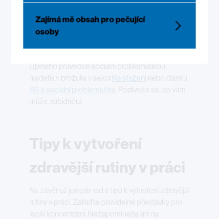
zdravotním postižením, je to výhodné i pro
zaměstnavatele z hlediska šetření daní a plnění
Zajímá mě obsah pro pečující
povinného zaměstnávání osob se zdravotním
osoby
postižením.
3
Úplného průvodce sociální problematikou
najdete v brožuře v sekci
Ke stažení
nebo článku
RS a sociální problematika
. Podívejte se, co vám
může nabídnout.
Tipy k vytvoření
zdravější rutiny v práci
Na závěr už jen pár rad a tipů k vytvoření zdravější
rutiny v práci. Zařaďte pravidelné přestávky pro
lepší koncentraci. Nezapomínejte ani na