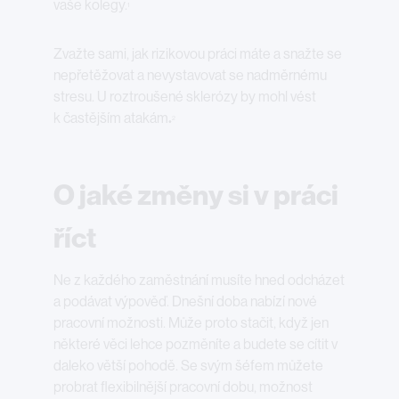
vaše kolegy.
1
Zvažte sami, jak rizikovou práci máte a snažte se
nepřetěžovat a nevystavovat se nadměrnému
stresu. U roztroušené sklerózy by mohl vést
k častějším atakám
.
2
O jaké změny si v práci
říct
Ne z každého zaměstnání musíte hned odcházet
a podávat výpověď. Dnešní doba nabízí nové
pracovní možnosti. Může proto stačit, když jen
některé věci lehce pozměníte a budete se cítit v
daleko větší pohodě. Se svým šéfem můžete
probrat flexibilnější pracovní dobu, možnost