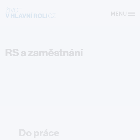
Přejít k hlavnímu obsahu
MENU
Site Logo
RS a zaměstnání
Do práce