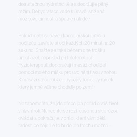
dostatečnou hydrataci těla a dodržujte pitný
režim. Dehydratace vede k únavě, snížené
mozkové činnosti a špatné náladě.
4
Pokud máte sedavou kancelářskou práci u
počítače, zavřete si oči každých 20 minut na 20
sekund. Snažte se také během dne trošku
procházet, například při telefonátech.
Fyzioterapeuti doporučují i masáž chodidel
pomocí malého míčku pro uvolnění tlaku v nohou.
K masáži stačí pouze obyčejný tenisový míček,
který jemně válíme chodidly po zemi.
4
Nezapomeňte, že jde přece jen pořád o váš život
v hlavní roli. Nenechte se roztroušenou sklerózou
ovládat a pokračujte v práci, která vám dělá
radost, co nejdéle to bude jen trochu možné.
3