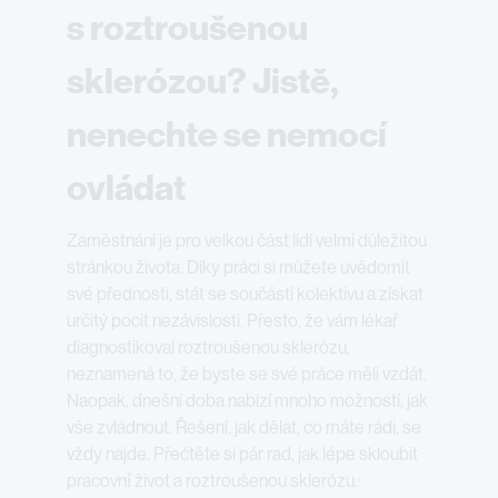
s roztroušenou
sklerózou? Jistě,
nenechte se nemocí
ovládat
Zaměstnání je pro velkou část lidí velmi důležitou
stránkou života. Díky práci si můžete uvědomit
své přednosti, stát se součástí kolektivu a získat
určitý pocit nezávislosti. Přesto, že vám lékař
diagnostikoval roztroušenou sklerózu,
neznamená to, že byste se své práce měli vzdát.
Naopak, dnešní doba nabízí mnoho možností, jak
vše zvládnout. Řešení, jak dělat, co máte rádi, se
vždy najde. Přečtěte si pár rad, jak lépe skloubit
pracovní́ život a roztroušenou sklerózu.
1