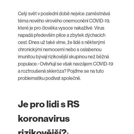
Celý svět v poslední době nejvíce zaměstnává
téma nového virového onemocnění COVID-19,
které je pro člověka vysoce nakažlivé. Virus
napadá především plíce a zbytek dýchacích
cest.
Dnes už také víme, že lidé s některými
1
chronickými nemocemi nebo s oslabenou
imunitou bývají rizikovější skupinou než běžná
populace.
Ovlivňují se však navzájem COVID-19
2
a roztroušená skleróza? Pojďme se na tuto
problematiku podívat společně.
Je pro lidi s RS
koronavirus
rizikovější?
3