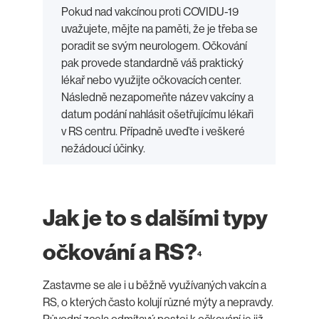
Pokud nad vakcínou proti COVIDU-19
uvažujete, mějte na paměti, že je třeba se
poradit se svým neurologem. Očkování
pak provede standardně váš praktický
lékař nebo využijte očkovacích center.
Následně nezapomeňte název vakcíny a
datum podání nahlásit ošetřujícímu lékaři
v RS centru. Případně uveďte i veškeré
nežádoucí účinky.
Jak je to s dalšími typy
očkování a RS?
4
Zastavme se ale i u běžně využívaných vakcín a
RS, o kterých často kolují různé mýty a nepravdy.