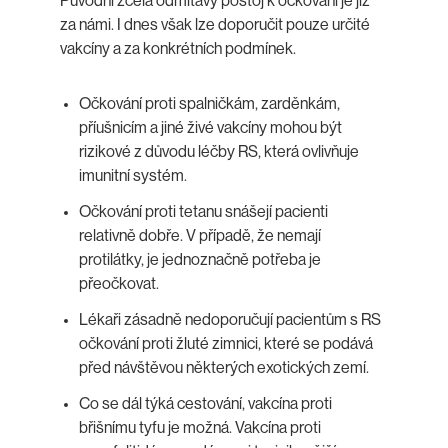
Původní zcela odmítavý postoj k očkování je již
za námi. I dnes však lze doporučit pouze určité
vakcíny a za konkrétních podmínek.
Očkování proti spalničkám, zarděnkám,
příušnicím a jiné živé vakcíny mohou být
rizikové z důvodu léčby RS, která ovlivňuje
imunitní systém.
Očkování proti tetanu snášejí pacienti
relativně dobře. V případě, že nemají
protilátky, je jednoznačně potřeba je
přeočkovat.
Lékaři zásadně nedoporučují pacientům s RS
očkování proti žluté zimnici, které se podává
před návštěvou některých exotických zemí.
Co se dál týká cestování, vakcína proti
břišnímu tyfu je možná. Vakcína proti