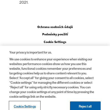
2021.
Legal
Ochrana osobních údajů
Podmínky použití
Cookie Settings
Your privacy is important for us.
We use cookies to enhance your experience when visiting our
websites: performance cookies show us how you use this
Na Pankráci 1724/129, 140 00, Praha 4
website, functional cookies remember your preferences and
tel.:
+420 225 775 111
targeting cookies help us to share content relevant to you.
www.novartis.cz
|
[email protected]
Select “Accept all” for giving your consent to all cookies, select
“Cookie settings” for managing the different cookies or select
“Reject all” for using only strictly necessary cookies. You can
change your cookie settings at any point of time by pressing the
cookie settings link on the website.
© 2026 Novartis
CZ/FA-11625254/03/2026
Tato stránka je určena pro Českou republiku
Cookie Settings
Reject all