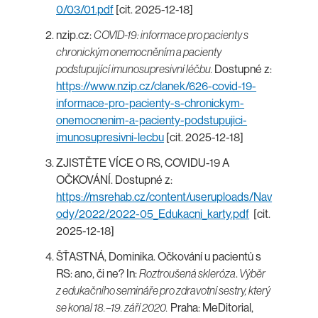
0/03/01.pdf
[cit. 2025-12-18]
nzip.cz:
COVID-19: informace pro pacienty s
chronickým onemocněním a pacienty
podstupující imunosupresivní léčbu.
Dostupné z:
https://www.nzip.cz/clanek/626-covid-19-
informace-pro-pacienty-s-chronickym-
onemocnenim-a-pacienty-podstupujici-
imunosupresivni-lecbu
[cit. 2025-12-18]
ZJISTĚTE VÍCE O RS, COVIDU-19 A
OČKOVÁNÍ. Dostupné z:
https://msrehab.cz/content/useruploads/Nav
ody/2022/2022-05_Edukacni_karty.pdf
[cit.
2025-12-18]
ŠŤASTNÁ, Dominika. Očkování u pacientů s
RS: ano, či ne? In:
Roztroušená skleróza
.
Výběr
z edukačního semináře pro zdravotní sestry, který
se konal 18.–19. září 2020.
Praha: MeDitorial,