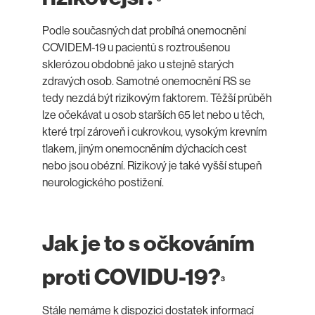
Podle současných dat probíhá onemocnění
COVIDEM-19 u pacientů s roztroušenou
sklerózou obdobně jako u stejně starých
zdravých osob. Samotné onemocnění RS se
tedy nezdá být rizikovým faktorem. Těžší průběh
lze očekávat u osob starších 65 let nebo u těch,
které trpí zároveň i cukrovkou, vysokým krevním
tlakem, jiným onemocněním dýchacích cest
nebo jsou obézní. Rizikový je také vyšší stupeň
neurologického postižení.
Jak je to s očkováním
proti COVIDU-19?
3
Stále nemáme k dispozici dostatek informací