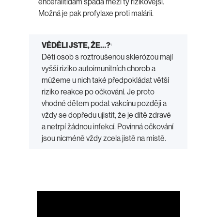
encefalitidám spadá mezi ty rizikovější.
Možná je pak profylaxe proti malárii.
VĚDĚLI JSTE, ŽE…?
1
Děti osob s roztroušenou sklerózou mají
vyšší riziko autoimunitních chorob a
můžeme u nich také předpokládat větší
riziko reakce po očkování. Je proto
vhodné dětem podat vakcínu později a
vždy se dopředu ujistit, že je dítě zdravé
a netrpí žádnou infekcí. Povinná očkování
jsou nicméně vždy zcela jistě na místě.