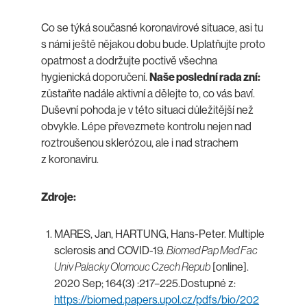
Co se týká současné koronavirové situace, asi tu
s námi ještě nějakou dobu bude. Uplatňujte proto
opatrnost a dodržujte poctivě všechna
hygienická doporučení.
Naše poslední rada zní:
zůstaňte nadále aktivní a dělejte to, co vás baví.
Duševní pohoda je v této situaci důležitější než
obvykle. Lépe převezmete kontrolu nejen nad
roztroušenou sklerózou, ale i nad strachem
z koronaviru.
Zdroje:
MARES, Jan, HARTUNG, Hans-Peter. Multiple
sclerosis and COVID-19
. Biomed Pap Med Fac
Univ Palacky Olomouc Czech Repub
[online].
2020 Sep; 164(3) :217–225.Dostupné z:
https://biomed.papers.upol.cz/pdfs/bio/202